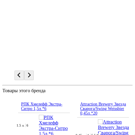
Товары этого бренда
РПК Хмелефф Экстра-
Attraction Brewery Звезда
Ситро 1,5л.*6
Сварога/Swing Weissbier
0,45л.*20
1.5 л.
6