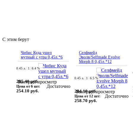
С этим берут
Чибис Куда ушел
Селфмейд
мутный с утра 0,45л.*6
Эволв/Selfmade Evolve
Morph 8 0,45л.*12
0.45 л.
1
6.4 %
0.45 л.
1
6.5 %
285.40 руб.
Быстрый просмотр
Достаточно
Цена от 6 шт:
254.10 руб.
284.10 руб.
Быстрый просмотр
Достаточно
Цена от 12 шт:
258.70 руб.